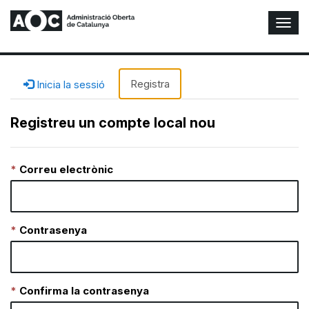
A
l
t
e
r
Registra
Inicia la sessió
n
a
Registreu un compte local nou
r
n
a
Correu electrònic
v
e
g
a
c
Contrasenya
i
ó
n
Confirma la contrasenya