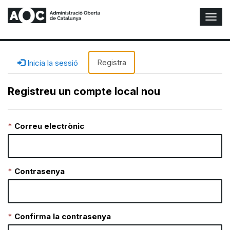
A
l
t
e
r
Registra
Inicia la sessió
n
a
Registreu un compte local nou
r
n
a
Correu electrònic
v
e
g
a
c
Contrasenya
i
ó
n
Confirma la contrasenya