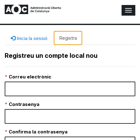
A
l
t
e
r
Registra
Inicia la sessió
n
a
Registreu un compte local nou
r
n
a
Correu electrònic
v
e
g
a
c
Contrasenya
i
ó
n
Confirma la contrasenya