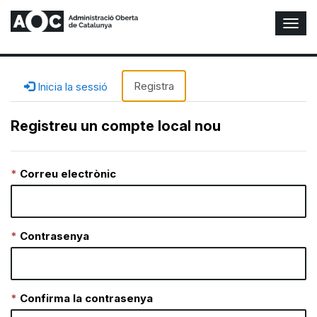
A
l
t
e
r
Registra
Inicia la sessió
n
a
Registreu un compte local nou
r
n
a
Correu electrònic
v
e
g
a
c
Contrasenya
i
ó
n
Confirma la contrasenya