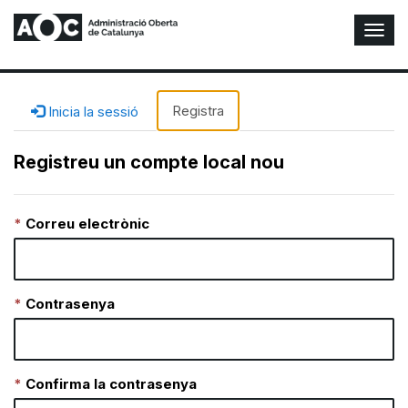
A
l
t
e
r
Registra
Inicia la sessió
n
a
Registreu un compte local nou
r
n
a
Correu electrònic
v
e
g
a
c
Contrasenya
i
ó
n
Confirma la contrasenya