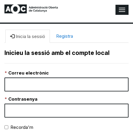
A
l
t
e
r
Registra
Inicia la sessió
n
a
Inicieu la sessió amb el compte local
r
n
a
Correu electrònic
v
e
g
a
c
Contrasenya
i
ó
n
Recorda'm