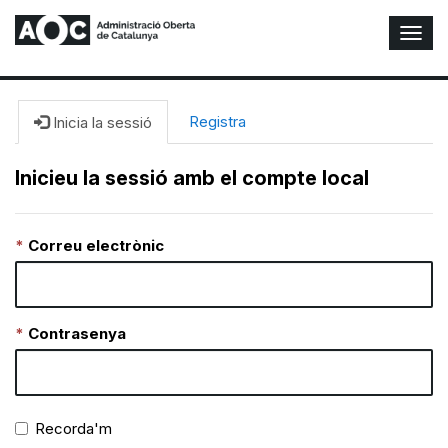
A
l
t
e
r
Registra
Inicia la sessió
n
a
Inicieu la sessió amb el compte local
r
n
a
Correu electrònic
v
e
g
a
c
Contrasenya
i
ó
n
Recorda'm