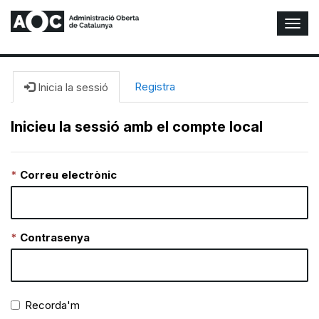
A
l
t
e
r
Registra
Inicia la sessió
n
a
Inicieu la sessió amb el compte local
r
n
a
Correu electrònic
v
e
g
a
c
Contrasenya
i
ó
n
Recorda'm