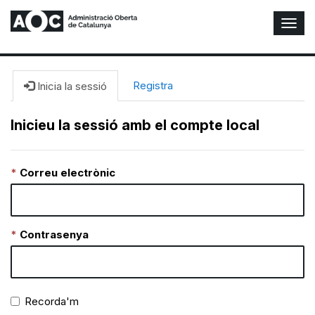
A
l
t
e
r
Registra
Inicia la sessió
n
a
Inicieu la sessió amb el compte local
r
n
a
Correu electrònic
v
e
g
a
c
Contrasenya
i
ó
n
Recorda'm