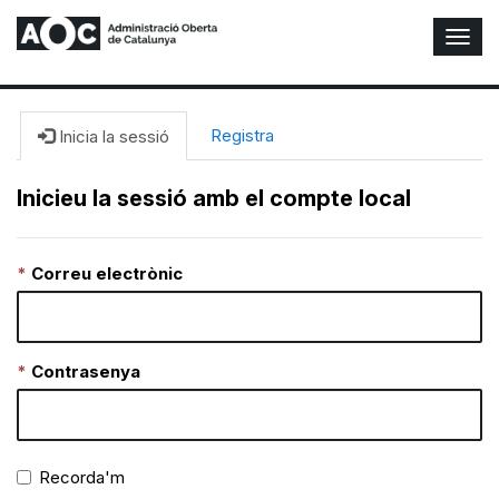
A
l
t
e
r
Registra
Inicia la sessió
n
a
Inicieu la sessió amb el compte local
r
n
a
Correu electrònic
v
e
g
a
c
Contrasenya
i
ó
n
Recorda'm