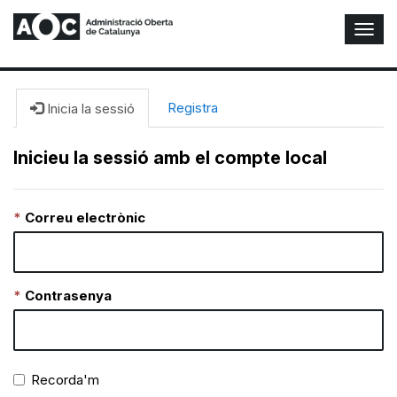
A
l
t
e
r
Registra
Inicia la sessió
n
a
Inicieu la sessió amb el compte local
r
n
a
Correu electrònic
v
e
g
a
c
Contrasenya
i
ó
n
Recorda'm