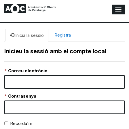
A
l
t
e
r
Registra
Inicia la sessió
n
a
Inicieu la sessió amb el compte local
r
n
a
Correu electrònic
v
e
g
a
c
Contrasenya
i
ó
n
Recorda'm