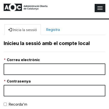
A
l
t
e
r
Registra
Inicia la sessió
n
a
Inicieu la sessió amb el compte local
r
n
a
Correu electrònic
v
e
g
a
c
Contrasenya
i
ó
n
Recorda'm