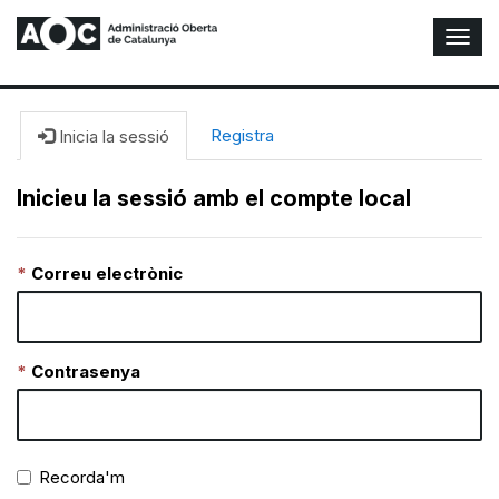
A
l
t
e
r
Registra
Inicia la sessió
n
a
Inicieu la sessió amb el compte local
r
n
a
Correu electrònic
v
e
g
a
c
Contrasenya
i
ó
n
Recorda'm