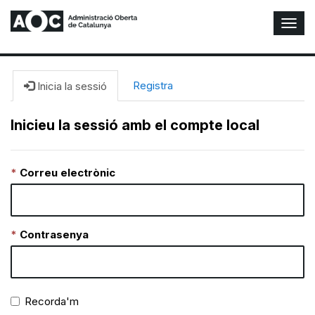
A
l
t
e
r
Registra
Inicia la sessió
n
a
Inicieu la sessió amb el compte local
r
n
a
Correu electrònic
v
e
g
a
c
Contrasenya
i
ó
n
Recorda'm