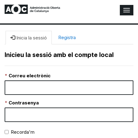
A
l
t
e
r
Registra
Inicia la sessió
n
a
Inicieu la sessió amb el compte local
r
n
a
Correu electrònic
v
e
g
a
c
Contrasenya
i
ó
n
Recorda'm