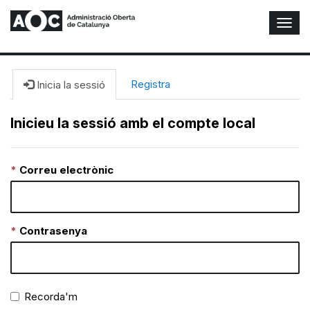
A
l
t
e
r
Registra
Inicia la sessió
n
a
Inicieu la sessió amb el compte local
r
n
a
Correu electrònic
v
e
g
a
c
Contrasenya
i
ó
n
Recorda'm