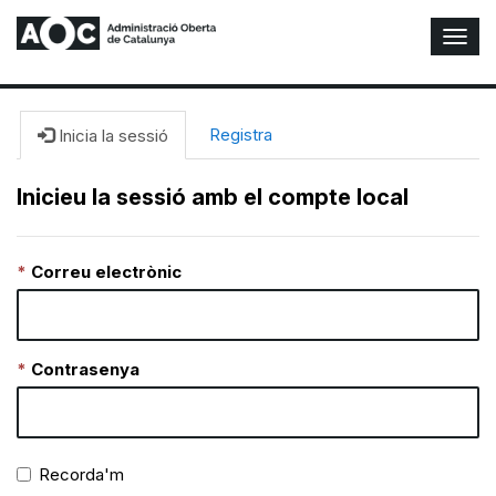
A
l
t
e
r
Registra
Inicia la sessió
n
a
Inicieu la sessió amb el compte local
r
n
a
Correu electrònic
v
e
g
a
c
Contrasenya
i
ó
n
Recorda'm