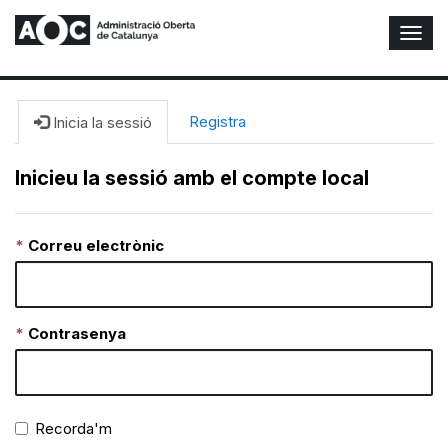
A
l
t
e
r
Registra
Inicia la sessió
n
a
Inicieu la sessió amb el compte local
r
n
a
Correu electrònic
v
e
g
a
c
Contrasenya
i
ó
n
Recorda'm