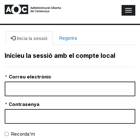
A
l
t
e
r
Registra
Inicia la sessió
n
a
Inicieu la sessió amb el compte local
r
n
a
Correu electrònic
v
e
g
a
c
Contrasenya
i
ó
n
Recorda'm