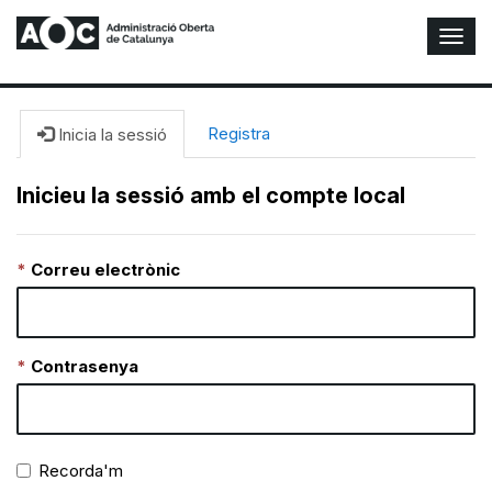
A
l
t
e
r
Registra
Inicia la sessió
n
a
Inicieu la sessió amb el compte local
r
n
a
Correu electrònic
v
e
g
a
c
Contrasenya
i
ó
n
Recorda'm