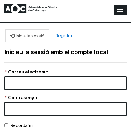
A
l
t
e
r
Registra
Inicia la sessió
n
a
Inicieu la sessió amb el compte local
r
n
a
Correu electrònic
v
e
g
a
c
Contrasenya
i
ó
n
Recorda'm