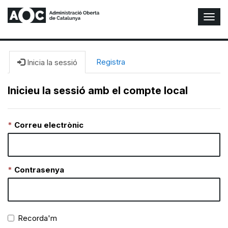
A
l
t
e
r
Registra
Inicia la sessió
n
a
Inicieu la sessió amb el compte local
r
n
a
Correu electrònic
v
e
g
a
c
Contrasenya
i
ó
n
Recorda'm