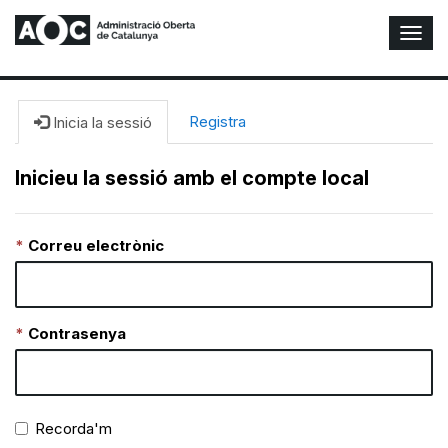
A
l
t
e
r
Registra
Inicia la sessió
n
a
Inicieu la sessió amb el compte local
r
n
a
Correu electrònic
v
e
g
a
c
Contrasenya
i
ó
n
Recorda'm