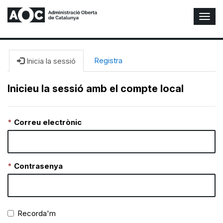
A
l
t
e
r
Registra
Inicia la sessió
n
a
Inicieu la sessió amb el compte local
r
n
a
Correu electrònic
v
e
g
a
c
Contrasenya
i
ó
n
Recorda'm