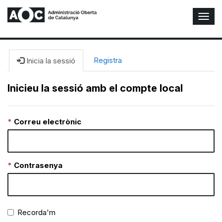
A
l
t
e
r
Registra
Inicia la sessió
n
a
Inicieu la sessió amb el compte local
r
n
a
Correu electrònic
v
e
g
a
c
Contrasenya
i
ó
n
Recorda'm