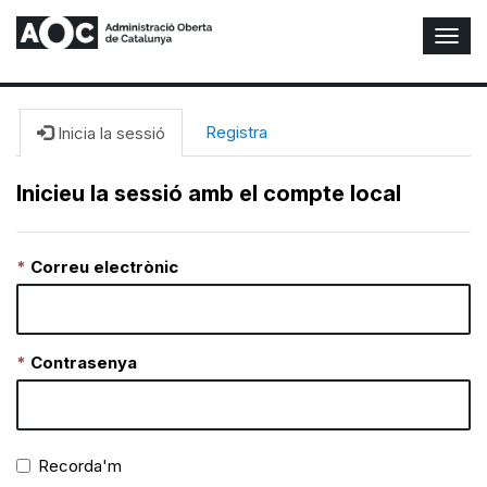
A
l
t
e
r
Registra
Inicia la sessió
n
a
Inicieu la sessió amb el compte local
r
n
a
Correu electrònic
v
e
g
a
c
Contrasenya
i
ó
n
Recorda'm