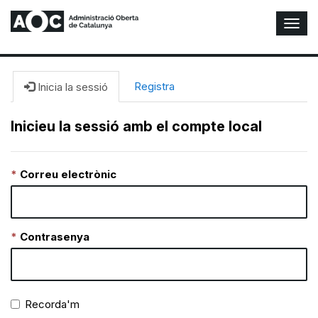
A
l
t
e
r
Registra
Inicia la sessió
n
a
Inicieu la sessió amb el compte local
r
n
a
Correu electrònic
v
e
g
a
c
Contrasenya
i
ó
n
Recorda'm