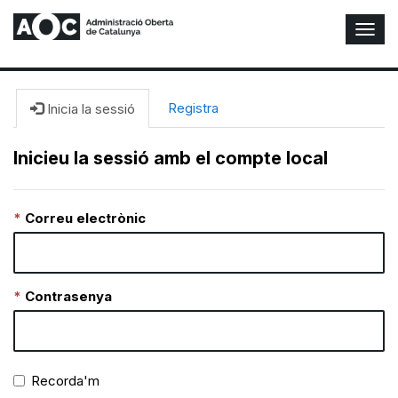
A
l
t
e
r
Registra
Inicia la sessió
n
a
Inicieu la sessió amb el compte local
r
n
a
Correu electrònic
v
e
g
a
c
Contrasenya
i
ó
n
Recorda'm