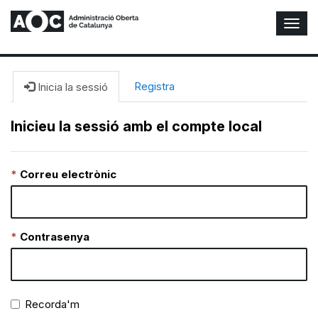
A
l
t
e
r
Registra
Inicia la sessió
n
a
Inicieu la sessió amb el compte local
r
n
a
Correu electrònic
v
e
g
a
c
Contrasenya
i
ó
n
Recorda'm