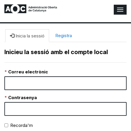
A
l
t
e
r
Registra
Inicia la sessió
n
a
Inicieu la sessió amb el compte local
r
n
a
Correu electrònic
v
e
g
a
c
Contrasenya
i
ó
n
Recorda'm