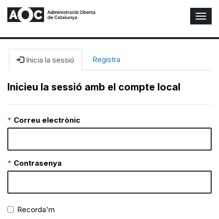
A
l
t
e
r
Registra
Inicia la sessió
n
a
Inicieu la sessió amb el compte local
r
n
a
Correu electrònic
v
e
g
a
c
Contrasenya
i
ó
n
Recorda'm