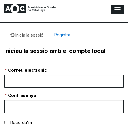
A
l
t
e
r
Registra
Inicia la sessió
n
a
Inicieu la sessió amb el compte local
r
n
a
Correu electrònic
v
e
g
a
c
Contrasenya
i
ó
n
Recorda'm