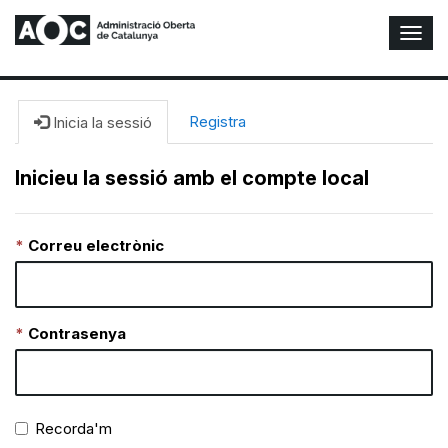
A
l
t
e
r
Registra
Inicia la sessió
n
a
Inicieu la sessió amb el compte local
r
n
a
Correu electrònic
v
e
g
a
c
Contrasenya
i
ó
n
Recorda'm