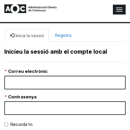
A
l
t
e
r
Registra
Inicia la sessió
n
a
Inicieu la sessió amb el compte local
r
n
a
Correu electrònic
v
e
g
a
c
Contrasenya
i
ó
n
Recorda'm