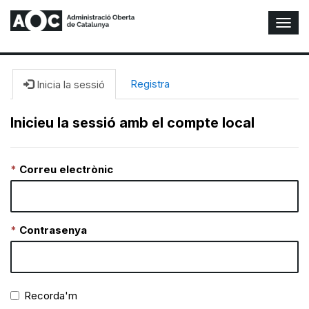
A
l
t
e
r
Registra
Inicia la sessió
n
a
Inicieu la sessió amb el compte local
r
n
a
Correu electrònic
v
e
g
a
c
Contrasenya
i
ó
n
Recorda'm