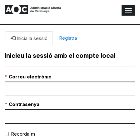
A
l
t
e
r
Registra
Inicia la sessió
n
a
Inicieu la sessió amb el compte local
r
n
a
Correu electrònic
v
e
g
a
c
Contrasenya
i
ó
n
Recorda'm