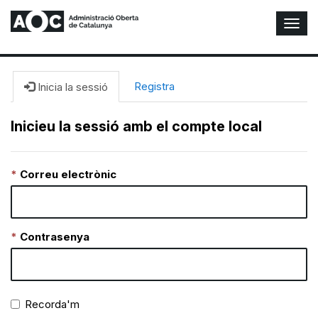
A
l
t
e
r
Registra
Inicia la sessió
n
a
Inicieu la sessió amb el compte local
r
n
a
Correu electrònic
v
e
g
a
c
Contrasenya
i
ó
n
Recorda'm