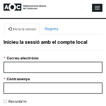
A
l
t
e
r
Registra
Inicia la sessió
n
a
Inicieu la sessió amb el compte local
r
n
a
Correu electrònic
v
e
g
a
c
Contrasenya
i
ó
n
Recorda'm