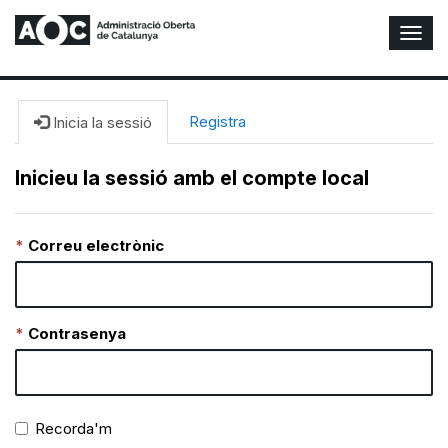
A
l
t
e
r
Registra
Inicia la sessió
n
a
Inicieu la sessió amb el compte local
r
n
a
Correu electrònic
v
e
g
a
c
Contrasenya
i
ó
n
Recorda'm