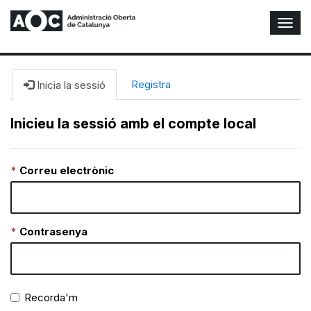
A
l
t
e
r
Registra
Inicia la sessió
n
a
Inicieu la sessió amb el compte local
r
n
a
Correu electrònic
v
e
g
a
c
Contrasenya
i
ó
n
Recorda'm