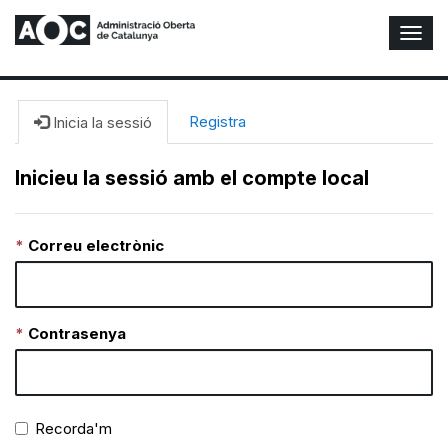
A
l
t
e
r
Registra
Inicia la sessió
n
a
Inicieu la sessió amb el compte local
r
n
a
Correu electrònic
v
e
g
a
c
Contrasenya
i
ó
n
Recorda'm