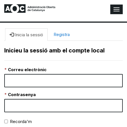
A
l
t
e
r
Registra
Inicia la sessió
n
a
Inicieu la sessió amb el compte local
r
n
a
Correu electrònic
v
e
g
a
c
Contrasenya
i
ó
n
Recorda'm