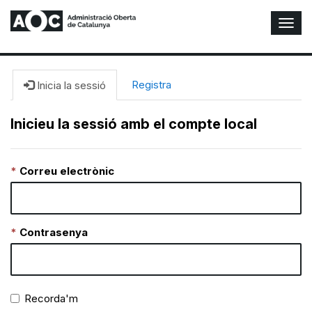
A
l
t
e
r
Registra
Inicia la sessió
n
a
Inicieu la sessió amb el compte local
r
n
a
Correu electrònic
v
e
g
a
c
Contrasenya
i
ó
n
Recorda'm