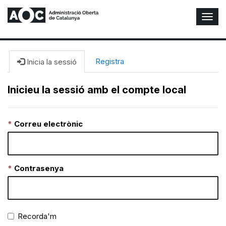
A
l
t
e
r
Registra
Inicia la sessió
n
a
Inicieu la sessió amb el compte local
r
n
a
Correu electrònic
v
e
g
a
c
Contrasenya
i
ó
n
Recorda'm