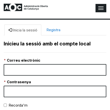
A
l
t
e
r
Registra
Inicia la sessió
n
a
Inicieu la sessió amb el compte local
r
n
a
Correu electrònic
v
e
g
a
c
Contrasenya
i
ó
n
Recorda'm