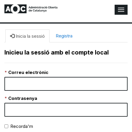
A
l
t
e
r
Registra
Inicia la sessió
n
a
Inicieu la sessió amb el compte local
r
n
a
Correu electrònic
v
e
g
a
c
Contrasenya
i
ó
n
Recorda'm