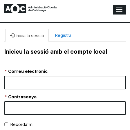
A
l
t
e
r
Registra
Inicia la sessió
n
a
Inicieu la sessió amb el compte local
r
n
a
Correu electrònic
v
e
g
a
c
Contrasenya
i
ó
n
Recorda'm