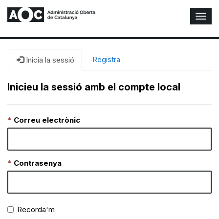
A
l
t
e
r
Registra
Inicia la sessió
n
a
Inicieu la sessió amb el compte local
r
n
a
Correu electrònic
v
e
g
a
c
Contrasenya
i
ó
n
Recorda'm