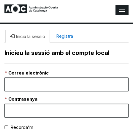
A
l
t
e
r
Registra
Inicia la sessió
n
a
Inicieu la sessió amb el compte local
r
n
a
Correu electrònic
v
e
g
a
c
Contrasenya
i
ó
n
Recorda'm